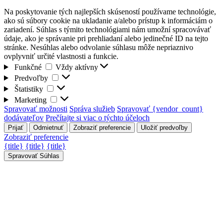
Na poskytovanie tých najlepších skúseností používame technológie,
ako sú súbory cookie na ukladanie a/alebo prístup k informáciám o
zariadení. Súhlas s týmito technológiami nám umožní spracovávať
údaje, ako je správanie pri prehliadaní alebo jedinečné ID na tejto
stránke. Nesúhlas alebo odvolanie súhlasu môže nepriaznivo
ovplyvniť určité vlastnosti a funkcie.
Funkčné
Funkčné
Vždy aktívny
Predvoľby
Predvoľby
Štatistiky
Štatistiky
Marketing
Marketing
Spravovať možnosti
Správa služieb
Spravovať {vendor_count}
dodávateľov
Prečítajte si viac o týchto účeloch
Prijať
Odmietnuť
Zobraziť preferencie
Uložiť predvoľby
Zobraziť preferencie
{title}
{title}
{title}
Spravovať Súhlas