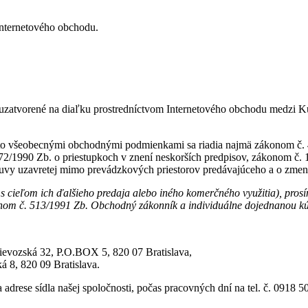
Internetového obchodu.
uzatvorené na diaľku prostredníctvom Internetového obchodu medzi 
ito všeobecnými obchodnými podmienkami sa riadia najmä zákonom č. 
2/1990 Zb. o priestupkoch v znení neskorších predpisov, zákonom č. 10
luvy uzavretej mimo prevádzkových priestorov predávajúceho a o zmen
s cieľom ich ďalšieho predaja alebo iného komerčného využitia), prosí
onom č. 513/1991 Zb. Obchodný zákonník a individuálne dojednanou k
Prievozská 32, P.O.BOX 5, 820 07 Bratislava,
á 8, 820 09 Bratislava.
drese sídla našej spoločnosti, počas pracovných dní na tel. č. 0918 