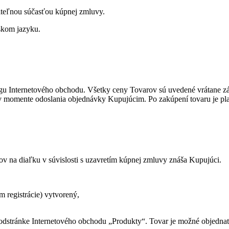
teľnou súčasťou kúpnej zmluvy.
skom jazyku.
lógu Internetového obchodu. Všetky ceny Tovarov sú uvedené vrátane z
 momente odoslania objednávky Kupujúcim. Po zakúpení tovaru je plat
 na diaľku v súvislosti s uzavretím kúpnej zmluvy znáša Kupujúci.
m registrácie) vytvorený,
podstránke Internetového obchodu „Produkty“. Tovar je možné objedna