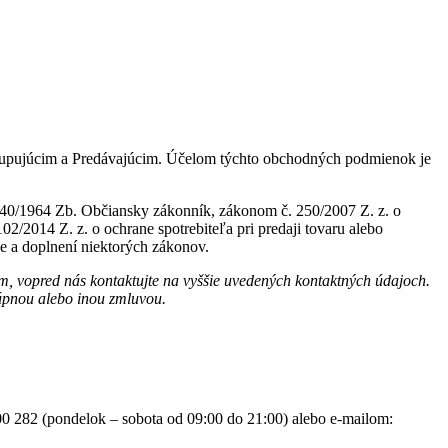
Kupujúcim a Predávajúcim. Účelom týchto obchodných podmienok je
40/1964 Zb. Občiansky zákonník, zákonom č. 250/2007 Z. z. o
2/2014 Z. z. o ochrane spotrebiteľa pri predaji tovaru alebo
e a doplnení niektorých zákonov.
m, vopred nás kontaktujte na vyššie uvedených kontaktných údajoch.
úpnou alebo inou zmluvou.
500 282 (pondelok – sobota od 09:00 do 21:00) alebo e-mailom: