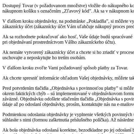
Dostupný Tovar (v požadovanom množstve) vložíte do nákupného koší
nákupnom košíku s označením „Zľavový kód”. Ak sa v nákupnom koší
V ďalšom kroku objednávky, na podstránke „Pokladňa”, si môžete vybra
zákaznícky účet (zákaznícky účet Vám uľahčuje nákupný proces pre
Ak sa rozhodnete pokračovať ako hosť, Vaše údaje budú spracúvané 
pri objednávaní prostredníctvom Vášho zákazníckeho účtu).
Ak nemáte vytvorený zákaznícky účet a chcete si ho zriadiť v procese 
uschovajte a neposkytujte ho tretím osobám.
V ďalšom kroku zvoľte Vami požadovaný spôsob platby za Tovar.
Ak chcete spresniť informácie ohľadom Vašej objednávky, môžete tak u
Pred potvrdením tlačidla „Objednávka s povinnosťou platby” si môžete
okrem faktických chýb – sú implementované v objednávkovom formul
záväzné. Objednávku odošlete stlačením tlačidla „Objednávka s povi
údaje až po odoslaní objednávky, prosím, kontaktujte nás na e-mailov
Podmienkou odoslania objednávky je vyplnenie všetkých povinných ú
súhlasíte s nimi (formou zaškrtnutia príslušného políčka). Až násled
Ak bola objednávka odoslaná korektne, bezodkladne po jej odoslaní bu