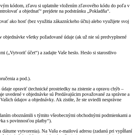
ovým kódom, zľavu si uplatníte vložením zľavového kódu do poľa v
rolovať a objednať“ prejdete na podstránku „Pokladňa“.
ovať ako hosť (bez využitia zákazníckeho účtu) alebo využijete svoj
v objednávke všetky požadované údaje (ak už nie sú predvyplnené
 („Vytvoriť účet“) a zadajte Vaše heslo. Heslo si starostlivo
ručenia a pod.).
údaje opraviť (technické prostriedky na zistenie a opravu chýb –
je uvedené v objednávke sú Predávajúcim považované za správne a
šich údajov a objednávky. Ak zistíte, že ste uviedli nesprávne
doslaním oboznámili s týmito všeobecnými obchodnými podmienkami a
vka s povinnosťou platby“).
 a dátume vytvorenia). Na Vašu e-mailovú adresu (zadanú pri vypĺňaní