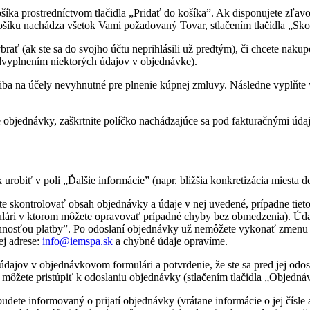
ka prostredníctvom tlačidla „Pridať do košíka”. Ak disponujete zľav
ku nachádza všetok Vami požadovaný Tovar, stlačením tlačidla „Skont
ť (ak ste sa do svojho účtu neprihlásili už predtým), či chcete nakup
dvyplnením niektorých údajov v objednávke).
iba na účely nevyhnutné pre plnenie kúpnej zmluvy. Následne vyplňte 
objednávky, zaškrtnite políčko nachádzajúce sa pod fakturačnými údajmi
robiť v poli „Ďalšie informácie” (napr. bližšia konkretizácia miesta do
 skontrolovať obsah objednávky a údaje v nej uvedené, prípadne tieto 
ári v ktorom môžete opravovať prípadné chyby bez obmedzenia). Úda
nnosťou platby”. Po odoslaní objednávky už nemôžete vykonať zmenu Va
ej adrese:
info@iemspa.sk
a chybné údaje opravíme.
dajov v objednávkovom formulári a potvrdenie, že ste sa pred jej o
ne môžete pristúpiť k odoslaniu objednávky (stlačením tlačidla „Objedná
dete informovaný o prijatí objednávky (vrátane informácie o jej čísle