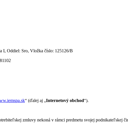
 I, Oddiel: Sro, Vložka číslo: 125126/B
 81102
ww.iemspa.sk
“ (ďalej aj „
Internetový obchod
“).
otrebiteľskej zmluvy nekoná v rámci predmetu svojej podnikateľskej čin