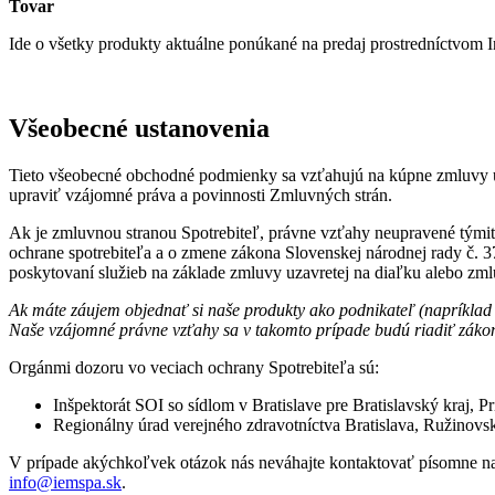
Tovar
Ide o všetky produkty aktuálne ponúkané na predaj prostredníctvom 
Všeobecné ustanovenia
Tieto všeobecné obchodné podmienky sa vzťahujú na kúpne zmluvy 
upraviť vzájomné práva a povinnosti Zmluvných strán.
Ak je zmluvnou stranou Spotrebiteľ, právne vzťahy neupravené tým
ochrane spotrebiteľa a o zmene zákona Slovenskej národnej rady č. 37
poskytovaní služieb na základe zmluvy uzavretej na diaľku alebo zm
Ak máte záujem objednať si naše produkty ako podnikateľ (napríklad 
Naše vzájomné právne vzťahy sa v takomto prípade budú riadiť zák
Orgánmi dozoru vo veciach ochrany Spotrebiteľa sú:
Inšpektorát SOI so sídlom v Bratislave pre Bratislavský kraj, 
Regionálny úrad verejného zdravotníctva Bratislava, Ružinovsk
V prípade akýchkoľvek otázok nás neváhajte kontaktovať písomne na a
info@iemspa.sk
.