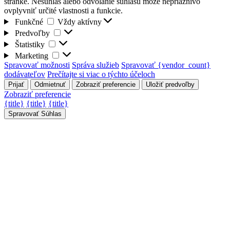
stránke. Nesúhlas alebo odvolanie súhlasu môže nepriaznivo
ovplyvniť určité vlastnosti a funkcie.
Funkčné
Funkčné
Vždy aktívny
Predvoľby
Predvoľby
Štatistiky
Štatistiky
Marketing
Marketing
Spravovať možnosti
Správa služieb
Spravovať {vendor_count}
dodávateľov
Prečítajte si viac o týchto účeloch
Prijať
Odmietnuť
Zobraziť preferencie
Uložiť predvoľby
Zobraziť preferencie
{title}
{title}
{title}
Spravovať Súhlas