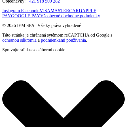
Objednávky:
+421 918 500 282
Instagram
Facebook
VISA
MASTERCARD
APPLE
PAY
GOOGLE PAY
Všeobecné obchodné podmienky
© 2026 IEM SPA
|
Všetky práva vyhradené
Táto stránka je chránená sytémom reCAPTCHA od Google s
ochranou súkromia
a
podmienkami používania
.
Spravujte súhlas so súbormi cookie