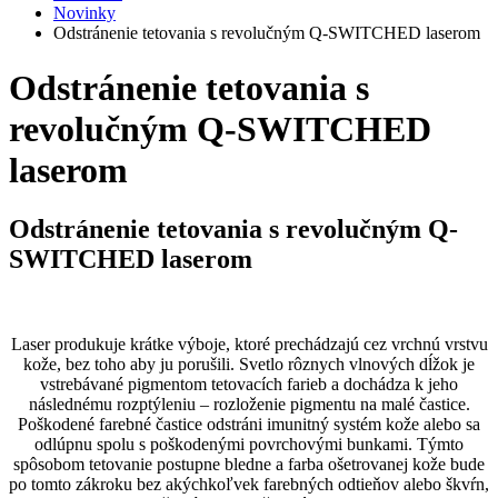
Novinky
Odstránenie tetovania s revolučným Q-SWITCHED laserom
Odstránenie tetovania s
revolučným Q-SWITCHED
laserom
Odstránenie tetovania s revolučným Q-
SWITCHED laserom
Laser produkuje krátke výboje, ktoré prechádzajú cez vrchnú vrstvu
kože, bez toho aby ju porušili. Svetlo rôznych vlnových dĺžok je
vstrebávané pigmentom tetovacích farieb a dochádza k jeho
následnému rozptýleniu – rozloženie pigmentu na malé častice.
Poškodené farebné častice odstráni imunitný systém kože alebo sa
odlúpnu spolu s poškodenými povrchovými bunkami. Týmto
spôsobom tetovanie postupne bledne a farba ošetrovanej kože bude
po tomto zákroku bez akýchkoľvek farebných odtieňov alebo škvŕn,