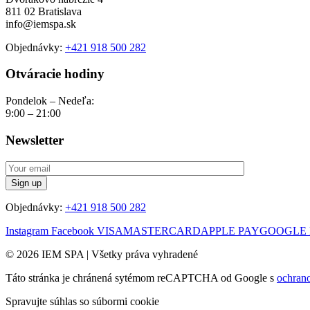
811 02 Bratislava
info@iemspa.sk
Objednávky:
+421 918 500 282
Otváracie hodiny
Pondelok – Nedeľa:
9:00 – 21:00
Newsletter
Objednávky:
+421 918 500 282
Instagram
Facebook
VISA
MASTERCARD
APPLE PAY
GOOGLE 
© 2026 IEM SPA
|
Všetky práva vyhradené
Táto stránka je chránená sytémom reCAPTCHA od Google s
ochran
Spravujte súhlas so súbormi cookie