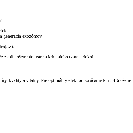
ér:
efekt
vá generácia exozómov
rojov tela
zvoliť ošetrenie tváre a krku alebo tváre a dekoltu.
túry, kvality a vitality. Pre optimálny efekt odporúčame kúru 4-6 ošetre