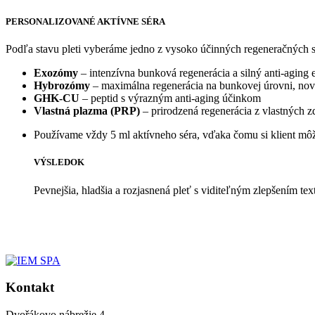
PERSONALIZOVANÉ AKTÍVNE SÉRA
Podľa stavu pleti vyberáme jedno z vysoko účinných regeneračných s
Exozómy
– intenzívna bunková regenerácia a silný anti-aging 
Hybrozómy
– maximálna regenerácia na bunkovej úrovni, no
GHK-CU
– peptid s výrazným anti-aging účinkom
Vlastná plazma (PRP)
– prirodzená regenerácia z vlastných zd
Používame vždy 5 ml aktívneho séra, vďaka čomu si klient môže 
VÝSLEDOK
Pevnejšia, hladšia a rozjasnená pleť s viditeľným zlepšením tex
Kontakt
Dvořákovo nábrežie 4