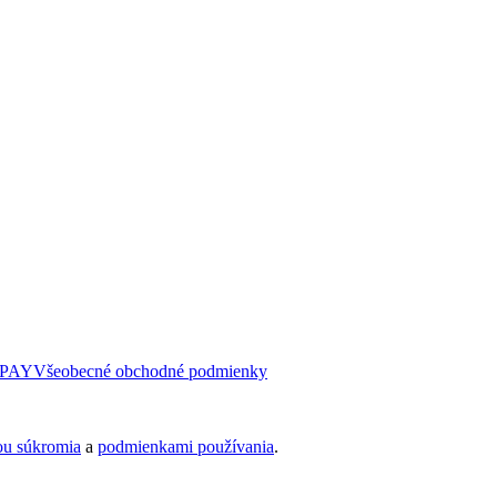
PAY
Všeobecné obchodné podmienky
ou súkromia
a
podmienkami používania
.