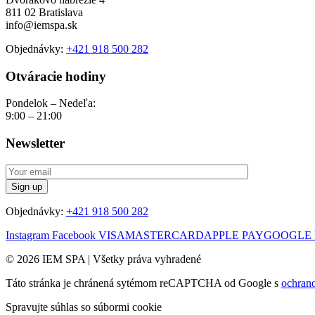
811 02 Bratislava
info@iemspa.sk
Objednávky:
+421 918 500 282
Otváracie hodiny
Pondelok – Nedeľa:
9:00 – 21:00
Newsletter
Objednávky:
+421 918 500 282
Instagram
Facebook
VISA
MASTERCARD
APPLE PAY
GOOGLE 
© 2026 IEM SPA
|
Všetky práva vyhradené
Táto stránka je chránená sytémom reCAPTCHA od Google s
ochran
Spravujte súhlas so súbormi cookie