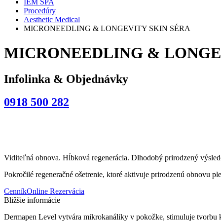
IEM SPA
Procedúry
Aesthetic Medical
MICRONEEDLING & LONGEVITY SKIN SÉRA
MICRONEEDLING & LONGEV
Infolinka & Objednávky
0918 500 282
Viditeľná obnova. Hĺbková regenerácia. Dlhodobý prirodzený výsled
Pokročilé regeneračné ošetrenie, ktoré aktivuje prirodzenú obnovu ple
Cenník
Online Rezervácia
Bližšie informácie
Dermapen Level vytvára mikrokanáliky v pokožke, stimuluje tvorbu ko