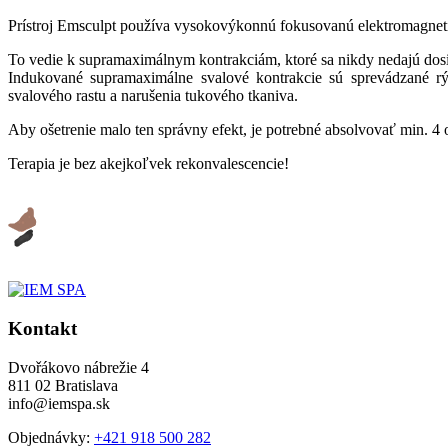
Prístroj Emsculpt používa vysokovýkonnú fokusovanú elektromagneti
To vedie k supramaximálnym kontrakciám, ktoré sa nikdy nedajú do
Indukované supramaximálne svalové kontrakcie sú sprevádzané rý
svalového rastu a narušenia tukového tkaniva.
Aby ošetrenie malo ten správny efekt, je potrebné absolvovať min. 4
Terapia je bez akejkoľvek rekonvalescencie!
Kontakt
Dvořákovo nábrežie 4
811 02 Bratislava
info@iemspa.sk
Objednávky:
+421 918 500 282