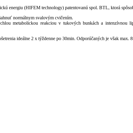
ckú energiu (HIFEM technology) patentovanú spol. BTL, ktorá spôsobí 
siahnuť normálnym svalovým cvičením.
chlou metabolickou reakciou v tukových bunkách a intenzívnou li
 ošetrenia ideálne 2 x týždenne po 30min. Odporúčaných je však max. 8