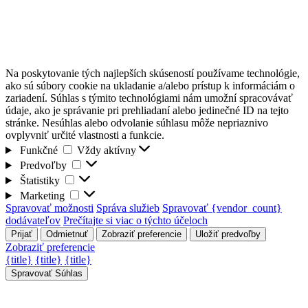
Na poskytovanie tých najlepších skúseností používame technológie,
ako sú súbory cookie na ukladanie a/alebo prístup k informáciám o
zariadení. Súhlas s týmito technológiami nám umožní spracovávať
údaje, ako je správanie pri prehliadaní alebo jedinečné ID na tejto
stránke. Nesúhlas alebo odvolanie súhlasu môže nepriaznivo
ovplyvniť určité vlastnosti a funkcie.
Funkčné
Funkčné
Vždy aktívny
Predvoľby
Predvoľby
Štatistiky
Štatistiky
Marketing
Marketing
Spravovať možnosti
Správa služieb
Spravovať {vendor_count}
dodávateľov
Prečítajte si viac o týchto účeloch
Prijať
Odmietnuť
Zobraziť preferencie
Uložiť predvoľby
Zobraziť preferencie
{title}
{title}
{title}
Spravovať Súhlas