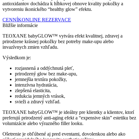
antioxidantov dochádza k hĺbkovej obnove kvality pokožky a
vytvoreniu ikonického “healthy glow” efektu.
CENNÍK
ONLINE REZERVACE
Bližšie informácie
TEOXANE babyGLOW™ vytvára efekt kvalitnej, zdravej a
prirodzene krásnej pokožky bez potreby make-upu alebo
invazívnych zmien vzhľadu.
Výsledkom je:
rozjasnená a oddýchnutá pleť,
prirodzený glow bez make-upu,
jemnejšia textúra pokožky,
intenzívna hydratácia,
zlepšená elasticita,
redukcia jemných vrások,
svieži a zdravý vzhľad.
TEOXANE babyGLOW™ je ideálny pre klientky a klientov, ktorí
preferujú prirodzený anti-aging efekt a “expensive skin” estetiku bez
volumizácie alebo výrazného filler looku.
Ošetrenie je obľúbené aj pred eventami, dovolenkou alebo ako