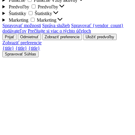
Funkčné
Funkčné
Vždy aktívny
Predvoľby
Predvoľby
Štatistiky
Štatistiky
Marketing
Marketing
Spravovať možnosti
Správa služieb
Spravovať {vendor_count}
dodávateľov
Prečítajte si viac o týchto účeloch
Prijať
Odmietnuť
Zobraziť preferencie
Uložiť predvoľby
Zobraziť preferencie
{title}
{title}
{title}
Spravovať Súhlas