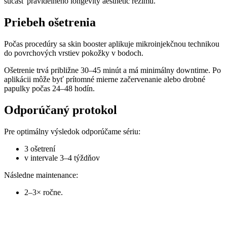
súčasť pravidelného longevity aesthetic režimu.
Priebeh ošetrenia
Počas procedúry sa skin booster aplikuje mikroinjekčnou technikou
do povrchových vrstiev pokožky v bodoch.
Ošetrenie trvá približne 30–45 minút a má minimálny downtime. Po
aplikácii môže byť prítomné mierne začervenanie alebo drobné
papulky počas 24–48 hodín.
Odporúčaný protokol
Pre optimálny výsledok odporúčame sériu:
3 ošetrení
v intervale 3–4 týždňov
Následne maintenance:
2–3× ročne.