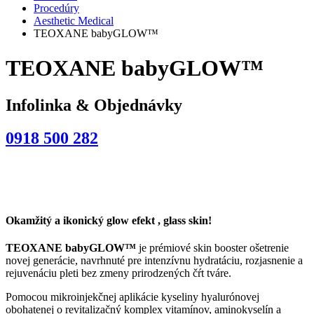
Procedúry
Aesthetic Medical
TEOXANE babyGLOW™
TEOXANE babyGLOW™
Infolinka & Objednávky
0918 500 282
Okamžitý a ikonický glow efekt , glass skin!
TEOXANE babyGLOW™
je prémiové skin booster ošetrenie
novej generácie, navrhnuté pre intenzívnu hydratáciu, rozjasnenie a
rejuvenáciu pleti bez zmeny prirodzených čŕt tváre.
Pomocou mikroinjekčnej aplikácie kyseliny hyalurónovej
obohatenej o revitalizačný komplex vitamínov, aminokyselín a