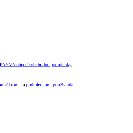
PAY
Všeobecné obchodné podmienky
ou súkromia
a
podmienkami používania
.